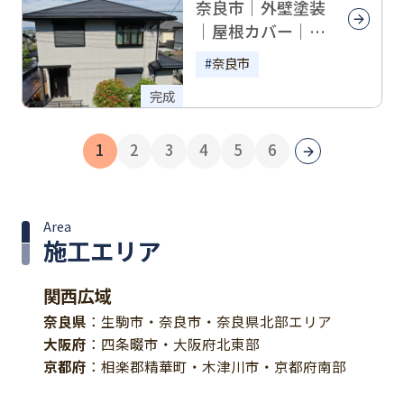
奈良市｜外壁塗装
｜屋根カバー｜ガ
ルテクト｜Y様邸
奈良市
完成
1
2
3
4
5
6
Area
施工エリア
関西広域
奈良県
：生駒市・奈良市・奈良県北部エリア
大阪府
：四条畷市・大阪府北東部
京都府
：相楽郡精華町・木津川市・京都府南部