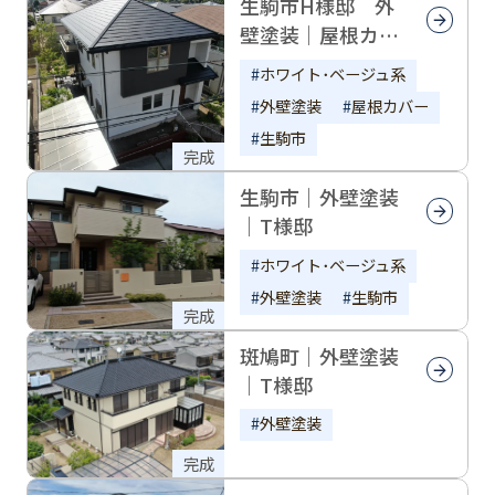
生駒市H様邸 外
壁塗装｜屋根カバ
ー｜スーパーガル
ホワイト･ベージュ系
テクト
外壁塗装
屋根カバー
生駒市
完成
生駒市｜外壁塗装
｜T様邸
ホワイト･ベージュ系
外壁塗装
生駒市
完成
斑鳩町｜外壁塗装
｜T様邸
外壁塗装
完成