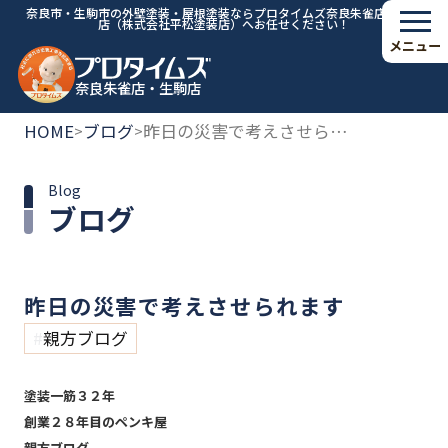
奈良市・生駒市の外壁塗装・屋根塗装ならプロタイムズ奈良朱雀店・生駒
店（株式会社平松塗装店）へお任せください！
メニュー
奈良朱雀店・生駒店
HOME
ブログ
昨日の災害で考えさせられます
>
>
Blog
ブログ
昨日の災害で考えさせられます
親方ブログ
塗装一筋３２年
創業２８年目のペンキ屋
親方ブログ