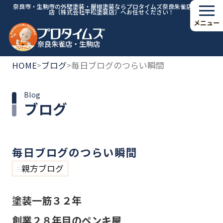
奈良市・生駒市の外壁塗装・屋根塗装ならプロタイムズ奈良朱雀店・生駒
店（株式会社平松塗装店）へお任せください！
メニュー
奈良朱雀店・生駒店
HOME
ブログ
毎日ブログのつらい瞬間
>
>
Blog
ブログ
毎日ブログのつらい瞬間
親方ブログ
塗装一筋３２年
創業２８年目のペンキ屋