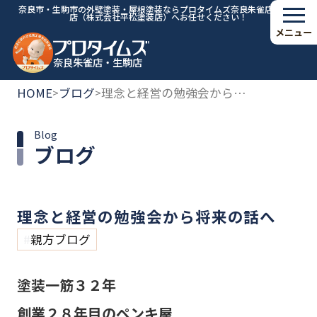
奈良市・生駒市の外壁塗装・屋根塗装ならプロタイムズ奈良朱雀店・生駒
店（株式会社平松塗装店）へお任せください！
メニュー
奈良朱雀店・生駒店
HOME
ブログ
理念と経営の勉強会から将来の話へ
>
>
Blog
ブログ
理念と経営の勉強会から将来の話へ
親方ブログ
塗装一筋３２年
創業２８年目のペンキ屋