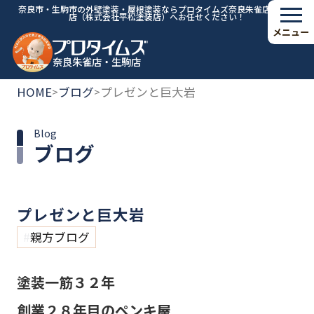
奈良市・生駒市の外壁塗装・屋根塗装ならプロタイムズ奈良朱雀店・生駒
店（株式会社平松塗装店）へお任せください！
メニュー
奈良朱雀店・生駒店
HOME
ブログ
プレゼンと巨大岩
>
>
Blog
ブログ
プレゼンと巨大岩
親方ブログ
塗装一筋３２年
創業２８年目のペンキ屋