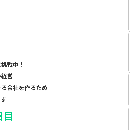
に挑戦中！
い経営
きる会社を作るため
ます
日目