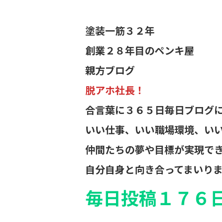
塗装一筋３２年
創業２８年目のペンキ屋
親方ブログ
脱アホ社長！
合言葉に３６５日毎日ブログ
いい仕事、いい職場環境、い
仲間たちの夢や目標が実現で
自分自身と向き合ってまいり
毎日投稿１７６