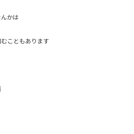
なんかは
凹むこともあります
て
悪