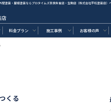
外壁塗装・屋根塗装ならプロタイムズ奈良朱雀店・生駒店（株式会社平松塗装店）
装店
料金プラン
施工事例
お客様の声
る
つくる