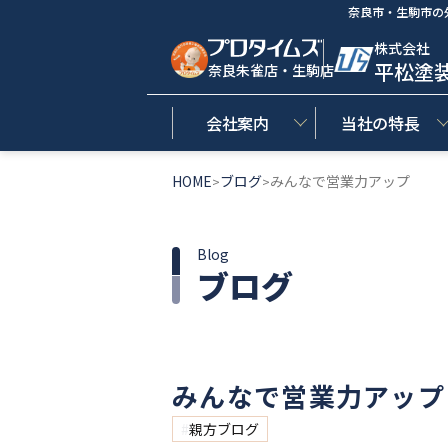
奈良市・生駒市の
株式会社
平松塗
奈良朱雀店・生駒店
会社案内
当社の特長
HOME
ブログ
みんなで営業力アップ
>
>
Blog
ブログ
みんなで営業力アップ
親方ブログ