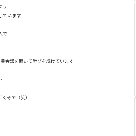
よう
しています
人で
営業会議を開いて学びを続けています
ト
手くそで（笑）