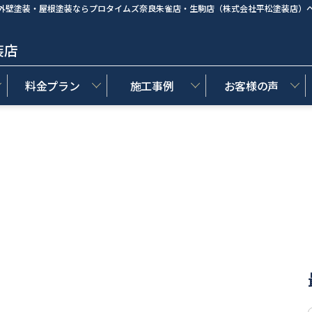
外壁塗装・屋根塗装ならプロタイムズ奈良朱雀店・生駒店（株式会社平松塗装店）
装店
料金プラン
施工事例
お客様の声