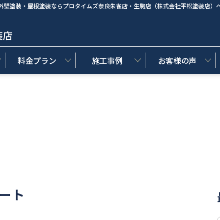
外壁塗装・屋根塗装ならプロタイムズ奈良朱雀店・生駒店（株式会社平松塗装店）
装店
料金プラン
施工事例
お客様の声
ート