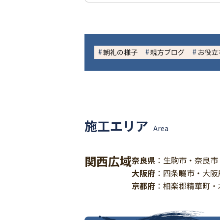
朝礼の様子
親方ブログ
お役立
施工エリア
Area
関西広域
奈良県
：生駒市・奈良市
大阪府
：四条畷市・大阪
京都府
：相楽郡精華町・