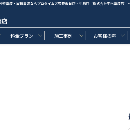
外壁塗装・屋根塗装ならプロタイムズ奈良朱雀店・生駒店（株式会社平松塗装店）
装店
料金プラン
施工事例
お客様の声