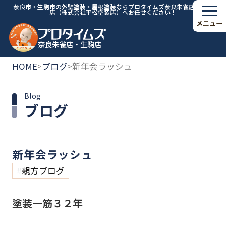
奈良市・生駒市の外壁塗装・屋根塗装ならプロタイムズ奈良朱雀店・生駒
店（株式会社平松塗装店）へお任せください！
メニュー
奈良朱雀店・生駒店
HOME
ブログ
新年会ラッシュ
>
>
Blog
ブログ
新年会ラッシュ
親方ブログ
塗装一筋３２年