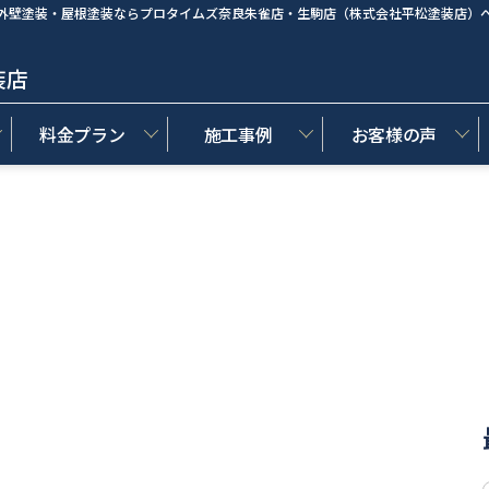
外壁塗装・屋根塗装ならプロタイムズ奈良朱雀店・生駒店（株式会社平松塗装店）
装店
料金プラン
施工事例
お客様の声