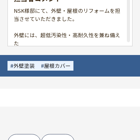
NSK様邸にて、外壁・屋根のリフォームを担
当させていただきました。
外壁には、超低汚染性・高耐久性を兼ね備え
た
アステックペイント／プラチナリファイン2
000Si-IR を採用。
外壁塗装
屋根カバー
艶を抑えた落ち着きある風合いと、しっとり
とした質感が建物の上質さを引き立ててくれ
ます
屋根には、遮熱性・耐候性に優れた金属屋根
材
スーパーガルテクト を施工。
見た目の美しさだけでなく、機能性も大きく
向上しています。