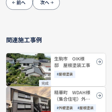
前へ
次へ
今回の塗装では、落ち着いた色合いを活かし
ながらメリハリのあるコントラストで、
印象的な外観に仕上げました。
お住まいのデザイン性を保ちつつ、耐久性と
関連施工事例
機能性を高めた仕上がりに
ご満足いただけるよう、細部まで丁寧に施工
させていただきました
生駒市 OIK様
邸 屋根塗装工事
NSK様、このたびは大切なお住まいの工事を
お任せいただき、誠にありがとうございまし
屋根塗装
た！
完成
精華町 WDAH様
（集合住宅）外壁
塗装・屋根塗装
外壁塗装
屋根塗装