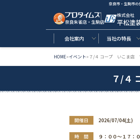
奈良市・生駒市の
株式会社
平松塗
奈良朱雀店・生駒店
会社案内
当社の特長
HOME
イベント
７/４ コープ いこま店
>
>
７/４
開催日
2026/07/04(土)
時 間
９：００～１７：