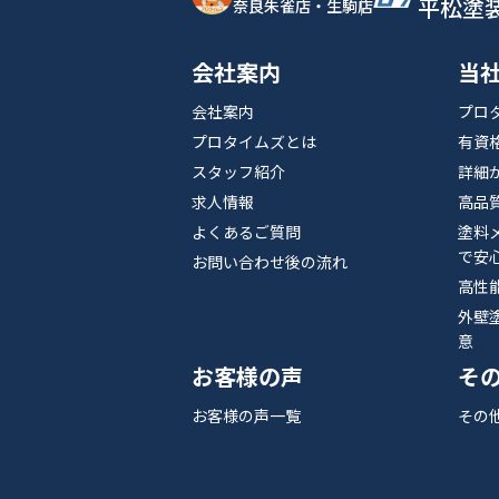
平松塗
奈良朱雀店・生駒店
会社案内
当
会社案内
プロ
プロタイムズとは
有資
スタッフ紹介
詳細
求人情報
高品
よくあるご質問
塗料
で安
お問い合わせ後の流れ
高性
外壁
意
お客様の声
そ
お客様の声一覧
その