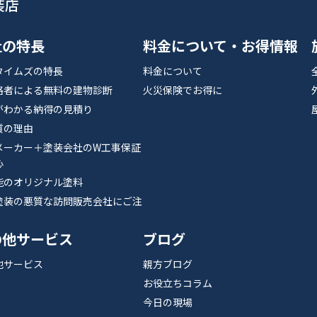
装店
社の特長
料金について・お得情報
タイムズの特長
料金について
格者による無料の建物診断
火災保険でお得に
がわかる納得の見積り
質の理由
メーカー＋塗装会社のW工事保証
心
能のオリジナル塗料
塗装の悪質な訪問販売会社にご注
の他サービス
ブログ
他サービス
親方ブログ
お役立ちコラム
今日の現場