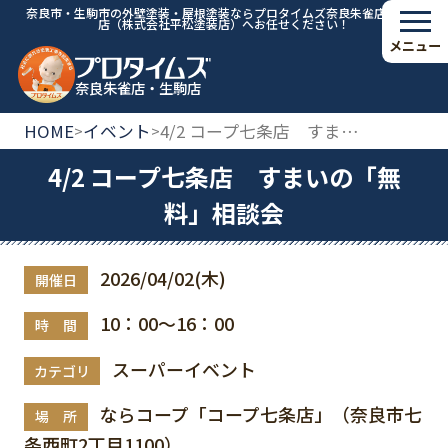
奈良市・生駒市の外壁塗装・屋根塗装ならプロタイムズ奈良朱雀店・生駒
店（株式会社平松塗装店）へお任せください！
メニュー
奈良朱雀店・生駒店
HOME
イベント
4/2 コープ七条店 すまいの「無料」相談会
>
>
4/2 コープ七条店 すまいの「無
料」相談会
2026/04/02(木)
開催日
10：00～16：00
時 間
スーパーイベント
カテゴリ
ならコープ「コープ七条店」（奈良市七
場 所
条西町2丁目1100）