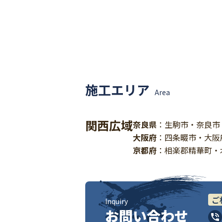
施工エリア
Area
関西広域
奈良県
：生駒市・奈良市
大阪府
：四条畷市・大阪
京都府
：相楽郡精華町・
ご
Inquiry
お問い合わせ