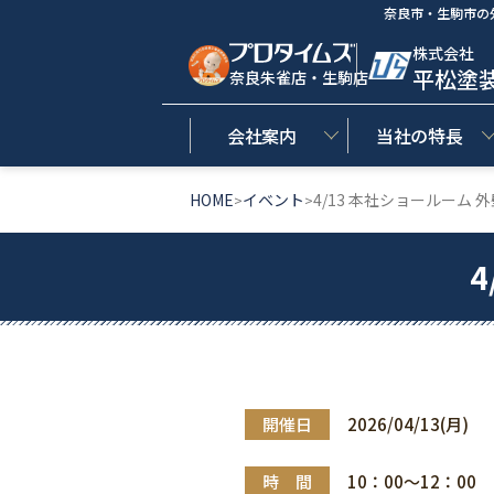
奈良市・生駒市の
株式会社
平松塗
奈良朱雀店・生駒店
会社案内
当社の特長
HOME
イベント
4/13 本社ショールーム 
>
>
開催日
2026/04/13(月)
時 間
10：00～12：00