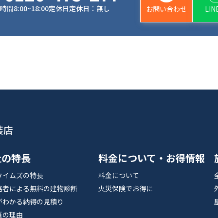
時間
8:00~18:00
定休日
定休日：無し
お問い合わせ
LI
装店
社の特長
料金について・お得情報
タイムズの特長
料金について
格者による無料の建物診断
火災保険でお得に
がわかる納得の見積り
質の理由