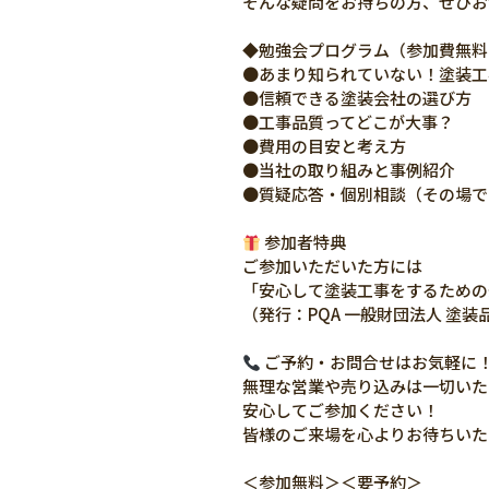
そんな疑問をお持ちの方、ぜひお
◆勉強会プログラム（参加費無料
●あまり知られていない！塗装工
●信頼できる塗装会社の選び方
●工事品質ってどこが大事？
●費用の目安と考え方
●当社の取り組みと事例紹介
●質疑応答・個別相談（その場で
参加者特典
ご参加いただいた方には
「安心して塗装工事をするための
（発行：PQA 一般財団法人 塗装
ご予約・お問合せはお気軽に
無理な営業や売り込みは一切いた
安心してご参加ください！
皆様のご来場を心よりお待ちいた
＜参加無料＞＜要予約＞