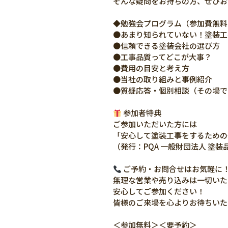
そんな疑問をお持ちの方、ぜひお
◆勉強会プログラム（参加費無料
●あまり知られていない！塗装工
●信頼できる塗装会社の選び方
●工事品質ってどこが大事？
●費用の目安と考え方
●当社の取り組みと事例紹介
●質疑応答・個別相談（その場で
参加者特典
ご参加いただいた方には
「安心して塗装工事をするための
（発行：PQA 一般財団法人 塗装
ご予約・お問合せはお気軽に
無理な営業や売り込みは一切いた
安心してご参加ください！
皆様のご来場を心よりお待ちいた
＜参加無料＞＜要予約＞