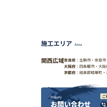
施工エリア
Area
関西広域
奈良県
：生駒市・奈良市
大阪府
：四条畷市・大阪
京都府
：相楽郡精華町・
ご
Inquiry
お問い合わせ