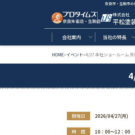
奈良市・生駒市の
株式会社
平松塗
奈良朱雀店・生駒店
会社案内
当社の特長
HOME
イベント
4/27 本社ショールーム 
>
>
開催日
2026/04/27(月)
時 間
10：00～12：00