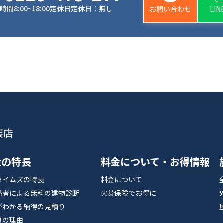
時間
8:00~18:00
定休日
定休日：無し
お問い合わせ
LI
装店
社の特長
料金について・お得情報
タイムズの特長
料金について
格者による無料の建物診断
火災保険でお得に
がわかる納得の見積り
質の理由