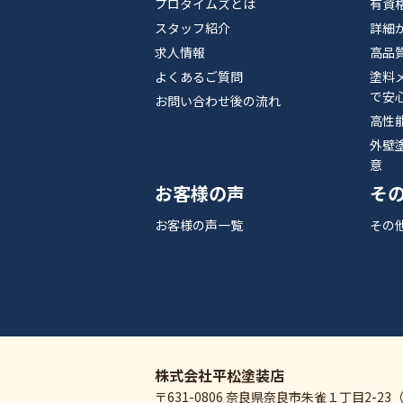
プロタイムズとは
有資
スタッフ紹介
詳細
求人情報
高品
よくあるご質問
塗料
で安
お問い合わせ後の流れ
高性
外壁
意
お客様の声
そ
お客様の声一覧
その
株式会社平松塗装店
〒631-0806 奈良県奈良市朱雀１丁目2-23