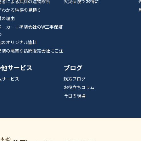
格者による無料の建物診断
火災保険でお得に
がわかる納得の見積り
質の理由
メーカー＋塗装会社のW工事保証
心
能のオリジナル塗料
塗装の悪質な訪問販売会社にご注
の他サービス
ブログ
他サービス
親方ブログ
お役立ちコラム
今日の現場
（本社）