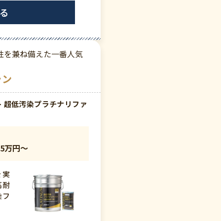
る
性を兼ね備えた一番人気
ラン
 超低汚染プラチナリファ
5万円〜
を実
高耐
染フ