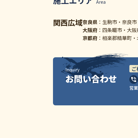
施工エリア
Area
関西広域
奈良県
：生駒市・奈良市
大阪府
：四条畷市・大阪
京都府
：相楽郡精華町・
ご
Inquiry
お問い合わせ
営業