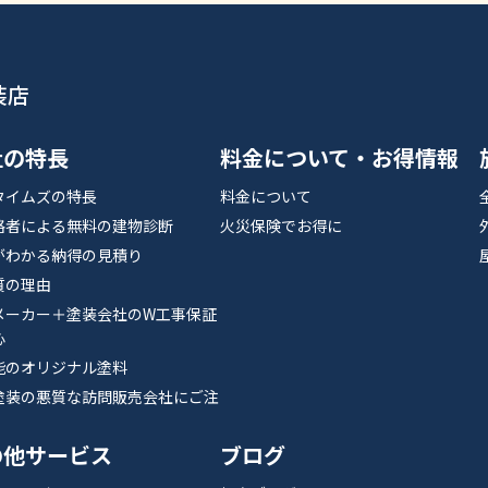
装店
社の特長
料金について・お得情報
タイムズの特長
料金について
格者による無料の建物診断
火災保険でお得に
がわかる納得の見積り
質の理由
メーカー＋塗装会社のW工事保証
心
能のオリジナル塗料
塗装の悪質な訪問販売会社にご注
の他サービス
ブログ