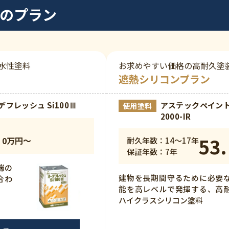
つのプラン
水性塗料
お求めやすい価格の高耐久塗
遮熱シリコンプラン
フレッシュ Si100Ⅲ
アステックペイント
使用塗料
2000-IR
53.
0万円〜
耐久年数：14～17年
保証年数：7年
端の
建物を長期間守るために必要
合わ
能を高レベルで発揮する、高
ハイクラスシリコン塗料