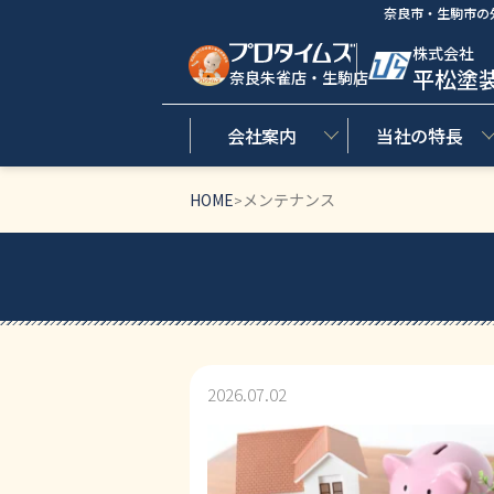
奈良市・生駒市の
株式会社
平松塗
奈良朱雀店・生駒店
会社案内
当社の特長
HOME
メンテナンス
>
2026.07.02