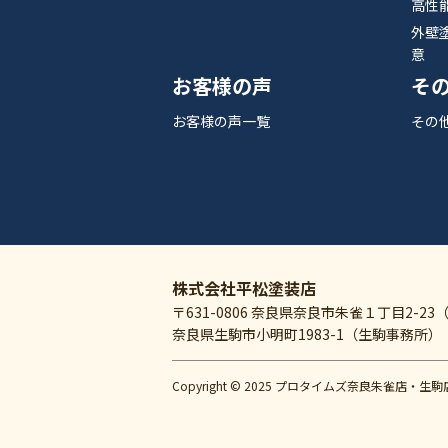
高性
外壁
意
お客様の声
そ
お客様の声一覧
その
株式会社平松塗装店
〒631-0806 奈良県奈良市朱雀１丁目2-23
奈良県生駒市小明町1983-1（生駒事務所）
Copyright © 2025 プロタイムズ奈良朱雀店・生駒店 All 