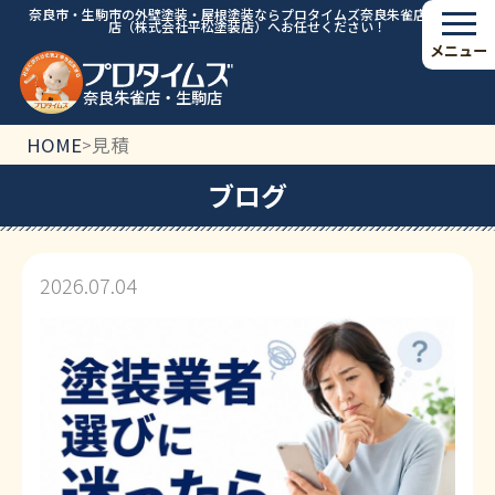
奈良市・生駒市の外壁塗装・屋根塗装ならプロタイムズ奈良朱雀店・生駒
店（株式会社平松塗装店）へお任せください！
メニュー
奈良朱雀店・生駒店
HOME
見積
>
ブログ
2026.07.04