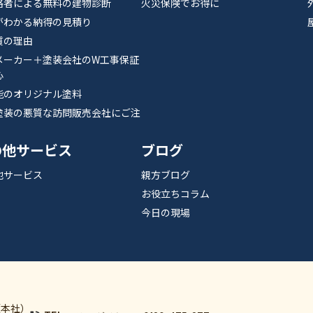
格者による無料の建物診断
火災保険でお得に
がわかる納得の見積り
質の理由
メーカー＋塗装会社のW工事保証
心
能のオリジナル塗料
塗装の悪質な訪問販売会社にご注
の他サービス
ブログ
他サービス
親方ブログ
お役立ちコラム
今日の現場
（本社）