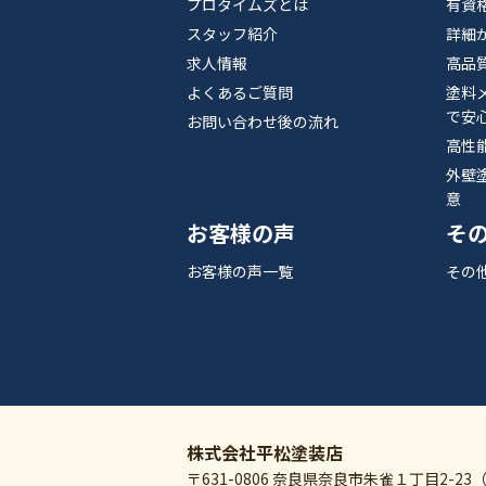
プロタイムズとは
有資
スタッフ紹介
詳細
求人情報
高品
よくあるご質問
塗料
で安
お問い合わせ後の流れ
高性
外壁
意
お客様の声
そ
お客様の声一覧
その
株式会社平松塗装店
〒631-0806 奈良県奈良市朱雀１丁目2-23