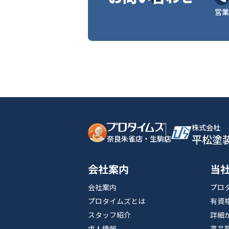
営業
株式会社
平松塗
奈良朱雀店・生駒店
会社案内
当
会社案内
プロ
プロタイムズとは
有資
スタッフ紹介
詳細
求人情報
高品