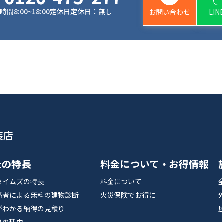
時間
8:00~18:00
定休日
定休日：無し
お問い合わせ
LI
装店
社の特長
料金について・お得情報
タイムズの特長
料金について
格者による無料の建物診断
火災保険でお得に
がわかる納得の見積り
質の理由