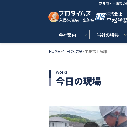
奈良市・生駒市の
株式会社
平松塗
奈良朱雀店・生駒店
会社案内
当社の特長
HOME
今日の現場
生駒市T様邸
>
>
Works
今日の現場