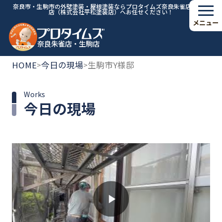
奈良市・生駒市の外壁塗装・屋根塗装ならプロタイムズ奈良朱雀店・生駒
店（株式会社平松塗装店）へお任せください！
メニュー
奈良朱雀店・生駒店
HOME
今日の現場
生駒市Y様邸
>
>
Works
今日の現場