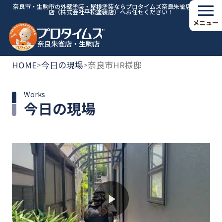
奈良市・生駒市の外壁塗装・屋根塗装ならプロタイムズ奈良朱雀店・生駒
店（株式会社平松塗装店）へお任せください！
メニュー
奈良朱雀店・生駒店
HOME
今日の現場
奈良市HR様邸
>
>
Works
今日の現場