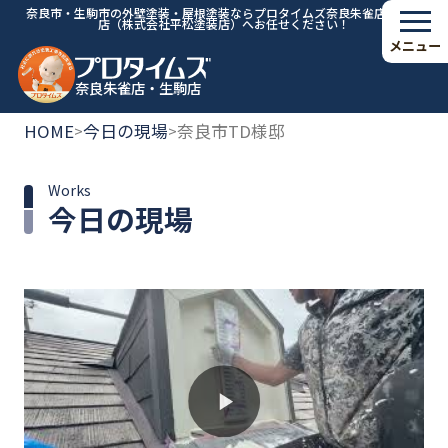
奈良市・生駒市の外壁塗装・屋根塗装ならプロタイムズ奈良朱雀店・生駒
店（株式会社平松塗装店）へお任せください！
メニュー
奈良朱雀店・生駒店
HOME
今日の現場
奈良市TD様邸
>
>
Works
今日の現場