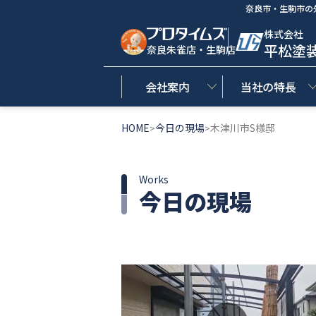
奈良市・生駒市の
株式会社
平松塗
奈良朱雀店・生駒店
会社案内
当社の特長
HOME
今日の現場
木津川市S様邸
>
>
Works
今日の現場