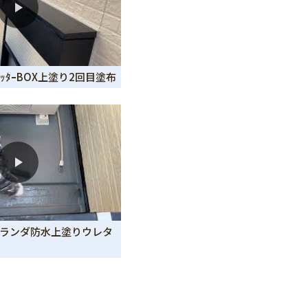
ｼｬｯﾀｰBOX上塗り2回目塗布
 ベランダ防水上塗りウレタ