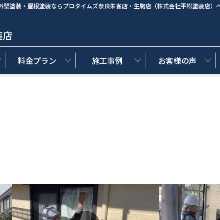
外壁塗装・屋根塗装ならプロタイムズ奈良朱雀店・生駒店（株式会社平松塗装店）
装店
料金プラン
施工事例
お客様の声