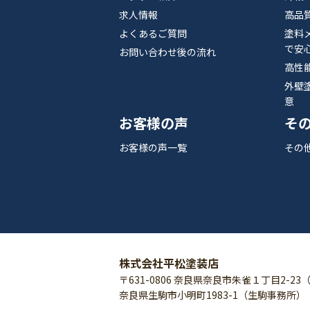
求人情報
高品
よくあるご質問
塗料
で安
お問い合わせ後の流れ
高性
外壁
意
お客様の声
そ
お客様の声一覧
その
株式会社平松塗装店
〒631-0806 奈良県奈良市朱雀１丁目2-23
奈良県生駒市小明町1983-1（生駒事務所）