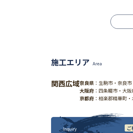
施工エリア
Area
関西広域
奈良県
：生駒市・奈良市
大阪府
：四条畷市・大阪
京都府
：相楽郡精華町・
ご
Inquiry