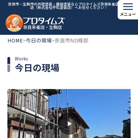
奈良市・生駒市の外壁塗装・屋根塗装ならプロタイムズ奈良朱雀店・生駒
店（株式会社平松塗装店）へお任せください！
メニュー
奈良朱雀店・生駒店
HOME
今日の現場
奈良市ND様邸
>
>
Works
今日の現場