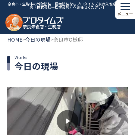
奈良市・生駒市の外壁塗装・屋根塗装ならプロタイムズ奈良朱雀店・生駒
店（株式会社平松塗装店）へお任せください！
メニュー
奈良朱雀店・生駒店
HOME
今日の現場
奈良市O様邸
>
>
Works
今日の現場