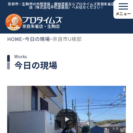
奈良市・生駒市の外壁塗装・屋根塗装ならプロタイムズ奈良朱雀店・生駒
店（株式会社平松塗装店）へお任せください！
メニュー
奈良朱雀店・生駒店
HOME
今日の現場
奈良市U様邸
>
>
Works
今日の現場