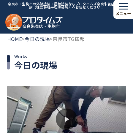
奈良市・生駒市の外壁塗装・屋根塗装ならプロタイムズ奈良朱雀店・生駒
店（株式会社平松塗装店）へお任せください！
メニュー
奈良朱雀店・生駒店
HOME
今日の現場
奈良市TG様邸
>
>
Works
今日の現場