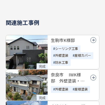
カラーについては、既存の雰囲気を大切にし
ながらも、ワントーン明るく整えることで、
関連施工事例
住まい全体がすっきりとした印象に。付帯部
とのバランスも意識し、統一感のある外観へ
と仕上げました。
生駒市K様邸
今回の工事により、美観の向上はもちろん、
シーリング工事
外壁の保護性能も高まり、
外壁塗装
屋根カバー
これからも安心してお住まいいただける状態
防水工事
となりました
完成
奈良市 IWK様
IKS様、このたびは数ある塗装店の中から平
邸 外壁塗装・屋
松塗装店にご依頼いただき、誠にありがとう
根塗装
外壁塗装
屋根塗装
ございました。
今後とも末永いお付き合いをよろしくお願い
完成
いたします。