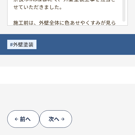
せていただきました。
施工前は、外壁全体に色あせやくすみが見ら
れ、
全体的に経年による印象の変化が感じられる
外壁塗装
状態でしたが、
今回の塗装工事により、明るさと清潔感のあ
る外観へと生まれ変わりました
今回使用した【菊水化学工業／キクスイグラ
ストSi】は、
耐候性に優れたシリコン塗料で、紫外線や雨
風から外壁をしっかりと保護しながら、
美観を長期間維持できるのが特長です
また、落ち着いた質感の中にも上品さがあ
前へ
次へ
り、周囲の景観とも自然に調和する仕上がり
となっています。