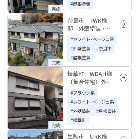
屋根塗装
完成
奈良市 IWK様
邸 外壁塗装・屋
根塗装
ホワイト･ベージュ系
外壁塗装
奈良市
屋根塗装
完成
精華町 WDAH様
（集合住宅）外壁
塗装・屋根塗装
ブラウン系
ホワイト･ベージュ系
外壁塗装
屋根塗装
精華町
完成
生駒市 URK様