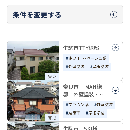
条件を変更する
生駒市TTY様邸
ホワイト･ベージュ系
外壁塗装
屋根塗装
完成
奈良市 MAN様
邸 外壁塗装・屋
根塗装
ブラウン系
外壁塗装
奈良市
屋根塗装
完成
生駒市 SKI様