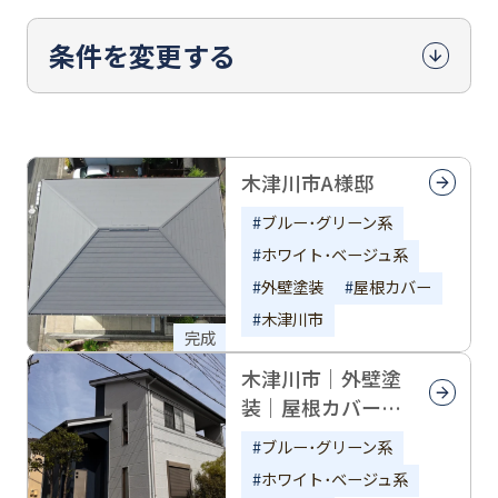
条件を変更する
木津川市A様邸
ブルー･グリーン系
ホワイト･ベージュ系
外壁塗装
屋根カバー
木津川市
完成
木津川市｜外壁塗
装｜屋根カバー｜
ガルテクト｜K様
ブルー･グリーン系
邸
ホワイト･ベージュ系