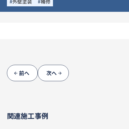
外壁塗装
補修
高耐候性と優れた遮熱性を兼ね備えた塗料
で、長く美しい外観を保つことができるのが
特徴です
また、超低汚染性により、雨で汚れが流れ落
ちやすく、メンテナンス性にも優れていま
す。
屋根については、雨漏りが発生していた箇所
を事前に徹底調査し、部分的に補修を実施。
再発防止を重視した安心の工事内容となりま
前へ
次へ
した。
スタイリッシュなブラック系カラーで、シャ
ープで落ち着いた雰囲気の外観に生まれ変わ
りました！
関連施工事例
AGR様、このたびは平松塗装店へご依頼いた