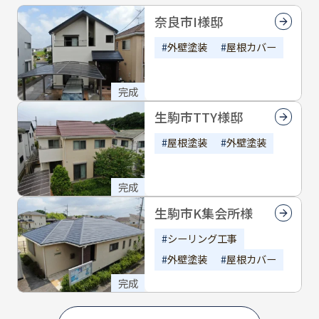
だき誠にありがとうございました
奈良市I様邸
外壁塗装
屋根カバー
完成
生駒市TTY様邸
屋根塗装
外壁塗装
完成
生駒市K集会所様
シーリング工事
外壁塗装
屋根カバー
完成