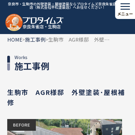
奈良市・生駒市の外壁塗装・屋根塗装ならプロタイムズ奈良朱雀店・生駒
店（株式会社平松塗装店）へお任せください！
メニュー
奈良朱雀店・生駒店
HOME
施工事例
生駒市 AGR様邸 外壁塗装･屋根補修
>
>
Works
施工事例
生駒市 AGR様邸 外壁塗装･屋根補
修
BEFORE