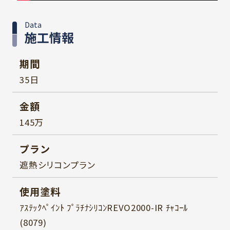
Data
施工情報
期間
35日
金額
145万
プラン
遮熱シリコンプラン
使用塗料
ｱｽﾃｯｸﾍﾟｲﾝﾄ ﾌﾟﾗﾁﾅｼﾘｺﾝREVO2000-IR ﾁｬｺｰﾙ
(8079)