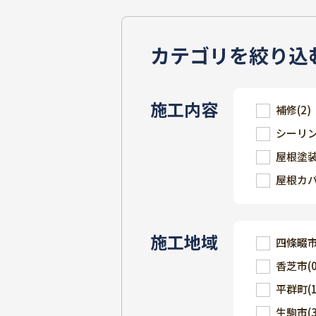
カテゴリを絞り込
施工内容
補修
(2)
シーリ
屋根塗
屋根カ
施工地域
四條畷
香芝市
(
平群町
(
生駒市
(