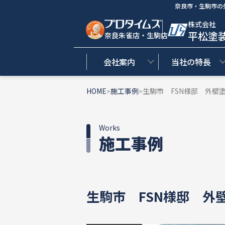
奈良市・生駒市の
株式会社
平松塗
奈良朱雀店・生駒店
会社案内
当社の特長
HOME
施工事例
生駒市 FSN様邸 外壁
>
>
Works
施工事例
生駒市 FSN様邸 外