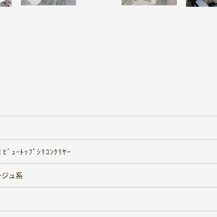
ﾞｭｰﾄｯﾌﾟｼﾘｺﾝｸﾘﾔｰ
ージュ系