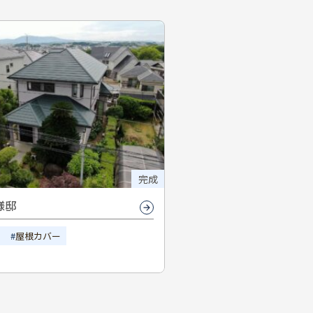
完成
様邸
屋根カバー