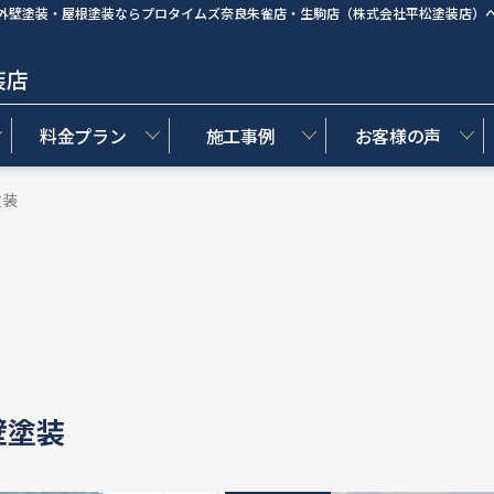
外壁塗装・屋根塗装ならプロタイムズ奈良朱雀店・生駒店（株式会社平松塗装店）
装店
料金プラン
施工事例
お客様の声
塗装
壁塗装