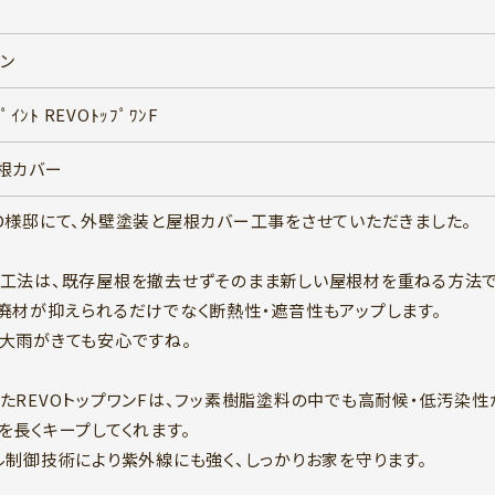
ン
ﾟｲﾝﾄ REVOﾄｯﾌﾟﾜﾝF
根カバー
D様邸にて、外壁塗装と屋根カバー工事をさせていただきました。
工法は、既存屋根を撤去せずそのまま新しい屋根材を重ねる方法で
廃材が抑えられるだけでなく断熱性・遮音性もアップします。
大雨がきても安心ですね。
たREVOトップワンFは、フッ素樹脂塗料の中でも高耐候・低汚染
を長くキープしてくれます。
ル制御技術により紫外線にも強く、しっかりお家を守ります。