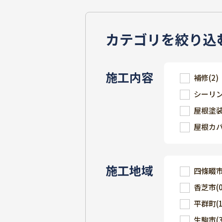
カテゴリを絞り込
施工内容
補修
(2)
シーリ
屋根塗
屋根カ
施工地域
四條畷
香芝市
(
平群町
(
生駒市
(