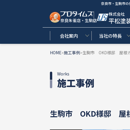
奈良市・生駒市の
株式会社
平松塗
奈良朱雀店・生駒店
会社案内
当社の特長
HOME
施工事例
生駒市 OKD様邸 屋根
>
>
Works
施工事例
生駒市 OKD様邸 屋