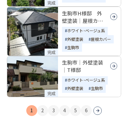
完成
生駒市H様邸 外
壁塗装｜屋根カバ
ー｜スーパーガル
ホワイト･ベージュ系
テクト
外壁塗装
屋根カバー
生駒市
完成
生駒市｜外壁塗装
｜T様邸
ホワイト･ベージュ系
外壁塗装
生駒市
完成
1
2
3
4
5
6