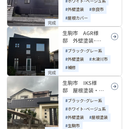
ホワイト･ベージュ系
外壁塗装
奈良市
屋根カバー
完成
生駒市 AGR様
邸 外壁塗装･屋
根補修
ブラック･グレー系
外壁塗装
木津川市
補修
完成
生駒市 IKS様
邸 屋根塗装・外
壁塗装
ブラック･グレー系
ホワイト･ベージュ系
外壁塗装
屋根塗装
生駒市