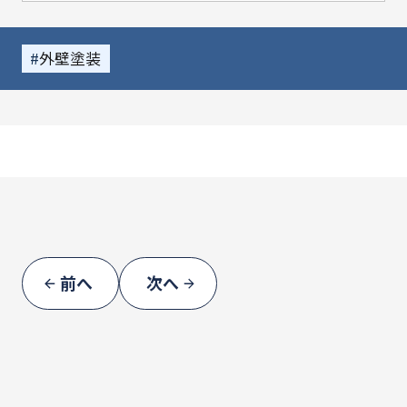
高耐候性・遮熱性・低汚染性を兼ね備えた高
機能塗料で、見た目の美しさだけでなく、
外壁塗装
住まいの快適性や保護性能も高めてくれる塗
料です。
今回の塗り替えにより、ツートン仕上げで上
品なメリハリが生まれ、
より洗練された印象へと生まれ変わりました
屋根や付帯部との色合いのバランスも良く、
全体のまとまりがさらに際立つ仕上がりにな
っています。
前へ
次へ
MTO様、この度はご依頼いただき誠にあり
がとうございました。