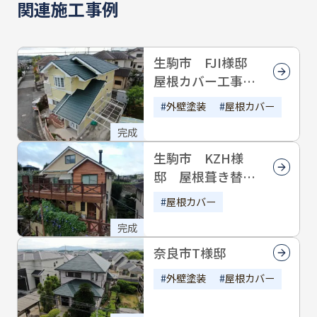
関連施工事例
生駒市 FJI様邸
屋根カバー工事・
外壁塗装
外壁塗装
屋根カバー
完成
生駒市 KZH様
邸 屋根葺き替え
工事・付帯塗装
屋根カバー
完成
奈良市T様邸
外壁塗装
屋根カバー