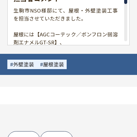
生駒市NSO様邸にて、屋根・外壁塗装工事
を担当させていただきました。
屋根には【AGCコーテック／ボンフロン弱溶
剤エナメルGT-SR】、
外壁には【アステックペイント／REVOトッ
プワンSi】を使用しました。
外壁塗装
屋根塗装
高耐候性のあるボンフロンで屋根にはしっと
りとした艶が戻り、
外壁もREVOトップワンSiの優れた遮熱性・
低汚染性・高耐候性により、
明るく清潔感のある印象に仕上がりました
どの角度から見ても引き締まった美しい外観
になり、まるで新築のような佇まいです