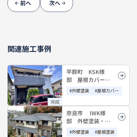
前へ
次へ
NSO様、このたびはご依頼いただきありが
とうございました
関連施工事例
平群町 KSK様
邸 屋根カバー工
事・外壁塗装
外壁塗装
屋根カバー
完成
奈良市 IWK様
邸 外壁塗装・屋
根塗装
外壁塗装
屋根塗装