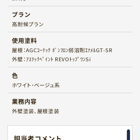
プラン
高耐候プラン
使用塗料
屋根：AGCｺｰﾃｯｸ ﾎﾞﾝﾌﾛﾝ弱溶剤ｴﾅﾒﾙGT-SR
外壁：ｱｽﾃｯｸﾍﾟｲﾝﾄ REVOﾄｯﾌﾟﾜﾝSi
色
ホワイト･ベージュ系
業務内容
外壁塗装、屋根塗装
担当者
コメント