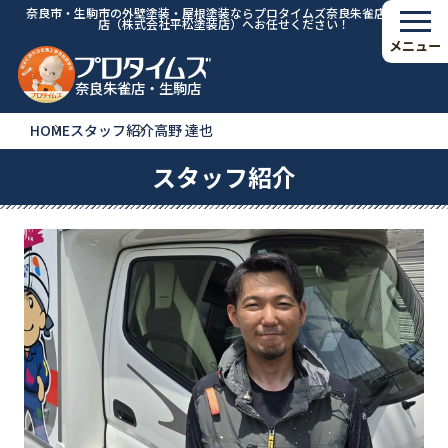
奈良市・生駒市の外壁塗装・屋根塗装ならプロタイムズ奈良朱雀店・生駒
店（株式会社平松塗装店）へお任せください！
メニュー
奈良朱雀店・生駒店
HOME
スタッフ紹介
高野 達也
スタッフ紹介