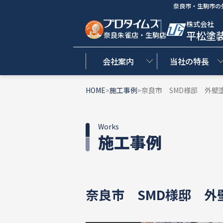
奈良市・生駒市の
株式会社
平松塗
奈良朱雀店・生駒店
会社案内
当社の特長
HOME
施工事例
奈良市 SMD様邸 外壁
>
>
Works
施工事例
奈良市 SMD様邸 外