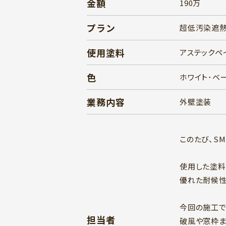
金額
190万
プラン
超低汚染遮熱
使用塗料
アステックペイ
色
ホワイト･ベ
業務内容
外壁塗装
このたび、S
使用した塗料
優れた耐候性
今回の施工で
担当者
破風や窓枠ま