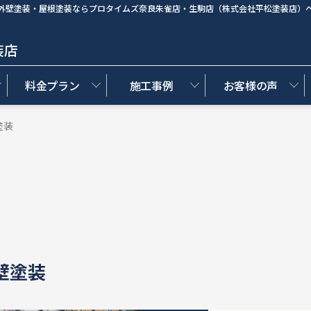
外壁塗装・屋根塗装ならプロタイムズ奈良朱雀店・生駒店（株式会社平松塗装店）
装店
料金プラン
施工事例
お客様の声
塗装
壁塗装